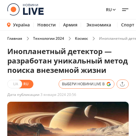
RU
Україна
Новости
Армия
Экономика
Спорт
Главная
Технологии 2024
Космос
Инопланетный дете
Инопланетный детектор —
разработан уникальный метод
поиска внеземной жизни
UA
RU
ВЫБЕРИ НОВИНИ.LIVE В
Дата публикации
3 января 2024 20:56