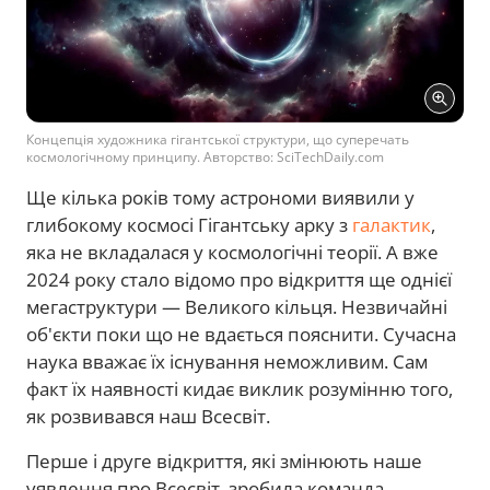
Концепція художника гігантської структури, що суперечать
космологічному принципу. Авторство: SciTechDaily.com
Ще кілька років тому астрономи виявили у
глибокому космосі Гігантську арку з
галактик
,
яка не вкладалася у космологічні теорії. А вже
2024 року стало відомо про відкриття ще однієї
мегаструктури — Великого кільця. Незвичайні
об'єкти поки що не вдається пояснити. Сучасна
наука вважає їх існування неможливим. Сам
факт їх наявності кидає виклик розумінню того,
як розвивався наш Всесвіт.
Перше і друге відкриття, які змінюють наше
уявлення про Всесвіт, зробила команда