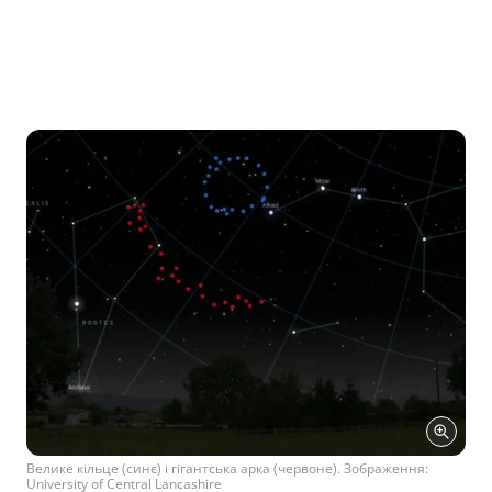
Велике кільце (синє) і гігантська арка (червоне). Зображення:
University of Central Lancashire