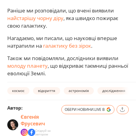
Раніше ми розповідали, що вчені виявили
найстарішу чорну діру
, яка швидко пожирає
свою галактику.
Нагадаємо, ми писали, що науковці вперше
натрапили на
галактику без зірок
.
Також ми повідомляли, дослідники виявили
молоду планету
, що відкриває таємниці ранньої
еволюції Землі.
космос
відкриття
астрономія
дослідження
Автор:
ОБЕРИ НОВИНИ.LIVE В
Євгенія
Фрусевич
Слідкуй за
автором