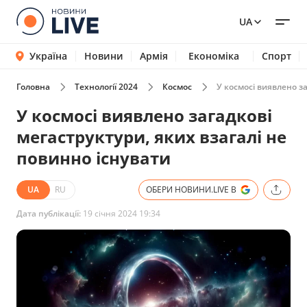
UA
Україна
Новини
Армія
Економіка
Спорт
Головна
Технології 2024
Космос
У космосі виявлено за
У космосі виявлено загадкові
мегаструктури, яких взагалі не
повинно існувати
UA
RU
ОБЕРИ НОВИНИ.LIVE В
Дата публікації:
19 січня 2024 19:34