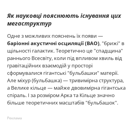
Як науковці пояснюють існування цих
мегаструктур
Одне з можливих пояснень їх появи —
баріонні акустичні осциляції (BAO)
, "брижі" в
щільності галактик. Теоретично це "спадщина"
раннього Всесвіту, коли під впливом хвиль від
гравітаційних взаємодій у просторі
сформувалися гігантські "бульбашки" матерії.
Але міхур (бульбашка) — тривимірна структура,
а Велике кільце — майже двовимірна гігантська
спіраль. І за розміром Арка та Кільце значно
більше теоретичних масштабів "бульбашок".
Реклама